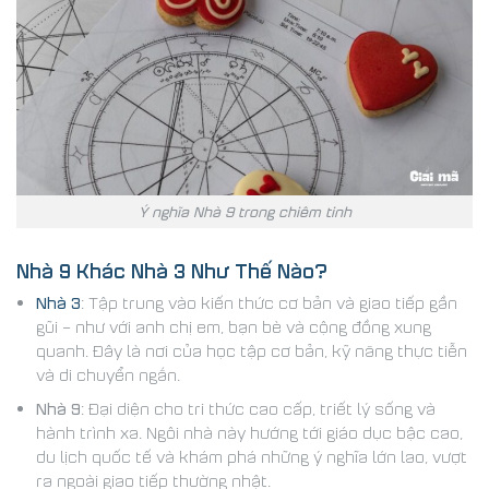
Ý nghĩa Nhà 9 trong chiêm tinh
Nhà 9 Khác Nhà 3 Như Thế Nào?
Nhà 3
: Tập trung vào
kiến thức cơ bản và giao tiếp gần
gũi – như với anh chị em, bạn bè và cộng đồng xung
quanh. Đây là nơi của học tập cơ bản, kỹ năng thực tiễn
và di chuyển ngắn.
Nhà 9
: Đại diện cho
tri thức cao cấp, triết lý sống và
hành trình xa. Ngôi nhà này hướng tới giáo dục bậc cao,
du lịch quốc tế và khám phá những ý nghĩa lớn lao, vượt
ra ngoài giao tiếp thường nhật.