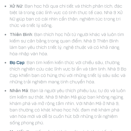
Xử Nữ
: Bạn học hỏi qua chi tiết và thích phân tích, đặc
biệt là trong các lĩnh vực có tính thực tế cao. Nhà 9 Xử
Nữ giúp bạn có cái nhìn cẩn thận, nghiêm túc trong tri
thức và triết lý sống.
Thiên Bình
: Bạn thích học hỏi từ người khác và luôn tìm
kiếm sự cân bằng trong quan điểm. Nhà 9 Thiên Bình
làm bạn yêu thích triết lý, nghệ thuật và có khả năng
hòa nhập văn hóa.
Bọ Cạp
: Bạn tìm kiếm kiến thức với chiều sâu, thường
thích nghiên cứu các lĩnh vực bí ẩn và tâm linh. Nhà 9 Bọ
Cạp khiến bạn có hứng thú với những triết lý sâu sắc và
những trải nghiệm mang tính chuyển hóa.
Nhân Mã
: Bạn là người yêu thích phiêu lưu, tự do và luôn
tìm kiếm sự thật. Nhà 9 Nhân Mã giúp bạn không ngừng
khám phá và mở rộng tầm nhìn. Với Nhân Mã ở Nhà 9,
bạn thường có khát khao học hỏi, đam mê khám phá
văn hóa mới và dễ bị cuốn hút bởi những trải nghiệm
sống phong phú.