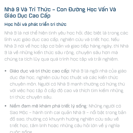
Nhà 9 Và Tri Thức – Con Đường Học Vấn Và
Giáo Dục Cao Cấp
Học hỏi và phát triển tri thức
Nhà 9 là nơi thể hiện tình yêu học hỏi, đặc biệt là trong các
lĩnh vực giáo dục cao cấp, nghiên cứu và triết học. Nếu
Nhà 3 nói về học tập cơ bản và giao tiếp hàng ngày, thì Nhà
9 là về những kiến thức sâu rộng, chuyên sâu hơn mà
chúng ta tích lũy qua quá trình học tập và trải nghiệm.
Giáo dục và tri thức cao cấp
: Nhà 9 là ngôi nhà của giáo
dục đại học, nghiên cứu học thuật và các kiến thức
chuyên môn. Người có Nhà 9 mạnh thường có hứng thú
với việc học tập ở cấp độ cao và thích tìm kiếm những
tri thức chuyên sâu.
Niềm đam mê khám phá triết lý sống
: Những người có
Sao Mộc – hành tinh cai quản Nhà 9 – nổi bật trong bản
đồ sao, thường có khuynh hướng nghiên cứu sâu về
triết học, tâm linh hoặc những câu hỏi lớn về ý nghĩa
cuộc sống.