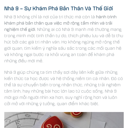
Nhà 9 – Sự Khám Phá Bản Thân Và Thế Giới
hành trình
Nhà 9 không chỉ là nơi của tri thức mà còn là
khám phá bản thân qua việc mở rộng tầm nhìn và trải
nghiệm thế giới
. Những ai có Nhà 9 mạnh mẽ thường mang
trong mình một tinh thần tự do, thích phiêu lưu và dễ bị thu
hút bởi các giá trị nhân văn. Họ không ngừng mở rộng thế
giới quan, tìm kiếm ý nghĩa sâu sắc trong các mối quan hệ
và không ngại bước ra khỏi vùng an toàn để khám phá
những điều mới mẻ.
Nhà 9 giúp chúng ta tìm thấy sợi dây liên kết giữa những
kiến thức ta học được và hệ thống niềm tin cá nhân. Đó có
thể là sự chuyển biến trong nhận thức, những trải nghiệm
tâm linh, hay những bài học lớn lao từ cuộc sống. Nhà 9
mời gọi mỗi người nhìn xa hơn, suy nghĩ rộng hơn và luôn
cởi mở với những ý tưởng, quan điểm khác biệt.