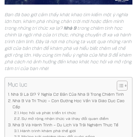
Bạn đã bao giờ cảm thấy khát khao tìm kiếm một ý nghĩa
lớn hơn, khám phá những chân trời mới hoặc đắm mình
Nhà 9
trong những tri thức xa lạ?
trong chiêm tinh học
chính là ngôi nhà của tri thức, những chuyến đi xa và hành
trình tâm linh. Đây là nơi mà chúng ta vượt qua những ranh
giới của bản thân để khám phá và hiểu biết thêm về thế
giới rộng lớn. Hãy cùng tìm hiểu ý nghĩa của Nhà 9 để khám
phá cách nó ảnh hưởng đến khao khát học hỏi và mở rộng
tâm trí của bạn nhé!
Mục lục
Nhà 9 Là Gì? Ý Nghĩa Cơ Bản Của Nhà 9 Trong Chiêm Tinh
Nhà 9 Và Tri Thức – Con Đường Học Vấn Và Giáo Dục Cao
Cấp
Học hỏi và phát triển tri thức
Sự mở rộng nhận thức và thay đổi quan điểm
Nhà 9 Và Hành Trình – Du Lịch Và Trải Nghiệm Thực Tế
Hành trình khám phá thế giới
Những trải nghiệm thay đổi cuộc sống