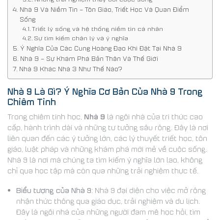
Nhà 9 Và Niềm Tin – Tôn Giáo, Triết Học Và Quan Điểm
Sống
Triết lý sống và hệ thống niềm tin cá nhân
Sự tìm kiếm chân lý và ý nghĩa
Ý Nghĩa Của Các Cung Hoàng Đạo Khi Đặt Tại Nhà 9
Nhà 9 – Sự Khám Phá Bản Thân Và Thế Giới
Nhà 9 Khác Nhà 3 Như Thế Nào?
Nhà 9 Là Gì? Ý Nghĩa Cơ Bản Của Nhà 9 Trong
Chiêm Tinh
Nhà 9
Trong chiêm tinh học,
là ngôi nhà của tri thức cao
cấp, hành trình dài và những tư tưởng sâu rộng. Đây là nơi
liên quan đến các ý tưởng lớn, các lý thuyết triết học, tôn
giáo, luật pháp và những khám phá mới mẻ về cuộc sống.
Nhà 9 là nơi mà chúng ta tìm kiếm ý nghĩa lớn lao, không
chỉ qua học tập mà còn qua những trải nghiệm thực tế.
Biểu tượng của Nhà 9
: Nhà 9 đại diện cho việc mở rộng
nhận thức thông qua giáo dục, trải nghiệm và du lịch.
Đây là ngôi nhà của những người đam mê học hỏi, tìm