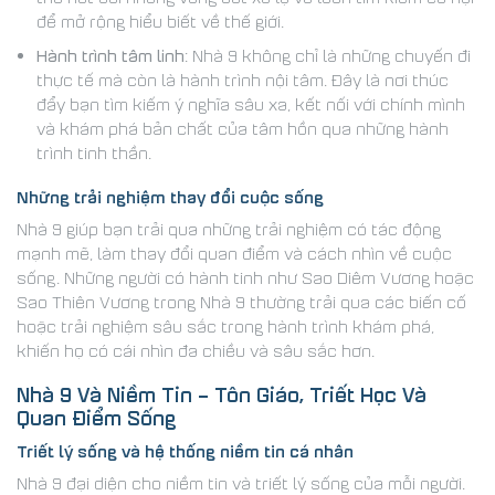
để mở rộng hiểu biết về thế giới.
Hành trình tâm linh
: Nhà 9 không chỉ là những chuyến đi
thực tế mà còn là hành trình nội tâm. Đây là nơi thúc
đẩy bạn tìm kiếm ý nghĩa sâu xa, kết nối với chính mình
và khám phá bản chất của tâm hồn qua những hành
trình tinh thần.
Những trải nghiệm thay đổi cuộc sống
Nhà 9 giúp bạn trải qua những trải nghiệm có tác động
mạnh mẽ, làm thay đổi quan điểm và cách nhìn về cuộc
sống. Những người có hành tinh như Sao Diêm Vương hoặc
Sao Thiên Vương trong Nhà 9 thường trải qua các biến cố
hoặc trải nghiệm sâu sắc trong hành trình khám phá,
khiến họ có cái nhìn đa chiều và sâu sắc hơn.
Nhà 9 Và Niềm Tin – Tôn Giáo, Triết Học Và
Quan Điểm Sống
Triết lý sống và hệ thống niềm tin cá nhân
Nhà 9 đại diện cho niềm tin và triết lý sống của mỗi người.