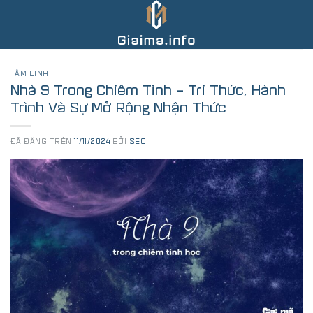
Chuyển
đến
nội
dung
TÂM LINH
Nhà 9 Trong Chiêm Tinh – Tri Thức, Hành
Trình Và Sự Mở Rộng Nhận Thức
ĐÃ ĐĂNG TRÊN
11/11/2024
BỞI
SEO