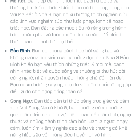
Ma Kết
: Bạn tiếp cận tri thức một cách thực tế và
thường tìm kiếm những kiến thức có tính ứng dụng cao.
Với Ma Kết ở Nhà 9, bạn có xu hướng thích nghiên cứu
các lĩnh vực nghiêm túc như luật pháp, kinh tế hoặc
triết học. Bạn đặt ra các mục tiêu rõ ràng trong hành
trình khám phá, và luôn muốn tìm ra cách để biến tri
thức thành thành tựu cụ thể.
Bảo Bình
: Bạn có phong cách học hỏi sáng tạo và
không ngừng tìm kiếm các ý tưởng độc đáo. Nhà 9 Bảo
Bình khiến bạn yêu thích những triết lý mới mẻ, cách
nhìn khác biệt về cuộc sống và thường bị thu hút bởi
công nghệ, nhân quyền hoặc những chủ đề hiện đại.
Bạn có xu hướng suy nghĩ tự do và luôn muốn đóng góp
điều gì đó cho cộng đồng toàn cầu.
Song Ngư
: Bạn tiếp cận tri thức bằng trực giác và cảm
xúc. Với Song Ngư ở Nhà 9, bạn thường có xu hướng
quan tâm đến các lĩnh vực liên quan đến tâm linh, nghệ
thuật và những hành trình tâm hồn. Bạn là người nhạy
cảm, luôn tìm kiếm ý nghĩa cao siêu và thường có khả
năng hiểu sâu về những điều huyền bí, vô hình.