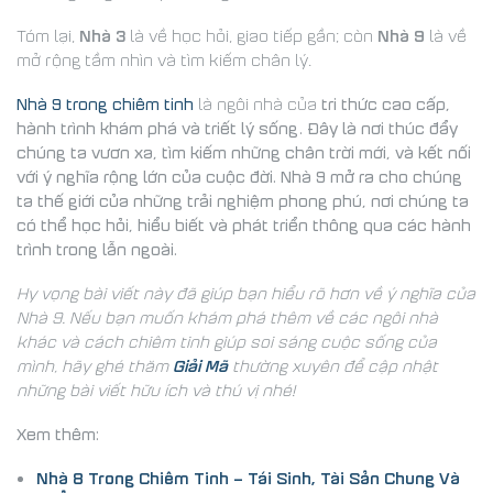
Nhà 3
Nhà 9
Tóm lại,
là về học hỏi, giao tiếp gần; còn
là về
mở rộng tầm nhìn và tìm kiếm chân lý.
Nhà 9 trong chiêm tinh
tri thức cao cấp,
là ngôi nhà của
hành trình khám phá và triết lý sống. Đây là nơi thúc đẩy
chúng ta vươn xa, tìm kiếm những chân trời mới, và kết nối
với ý nghĩa rộng lớn của cuộc đời. Nhà 9 mở ra cho chúng
ta thế giới của những trải nghiệm phong phú, nơi chúng ta
có thể học hỏi, hiểu biết và phát triển thông qua các hành
trình trong lẫn ngoài.
Hy vọng bài viết này đã giúp bạn hiểu rõ hơn về ý nghĩa của
Nhà 9. Nếu bạn muốn khám phá thêm về các ngôi nhà
khác và cách chiêm tinh giúp soi sáng cuộc sống của
Giải Mã
mình, hãy ghé thăm
thường xuyên để cập nhật
những bài viết hữu ích và thú vị nhé!
Xem thêm:
Nhà 8 Trong Chiêm Tinh – Tái Sinh, Tài Sản Chung Và