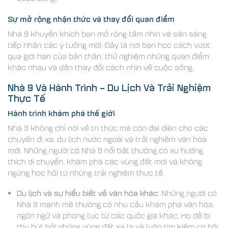
Sự mở rộng nhận thức và thay đổi quan điểm
Nhà 9 khuyến khích bạn mở rộng tầm nhìn và sẵn sàng
tiếp nhận các ý tưởng mới. Đây là nơi bạn học cách vượt
qua giới hạn của bản thân, thử nghiệm những quan điểm
khác nhau và dần thay đổi cách nhìn về cuộc sống.
Nhà 9 Và Hành Trình – Du Lịch Và Trải Nghiệm
Thực Tế
Hành trình khám phá thế giới
Nhà 9 không chỉ nói về tri thức mà còn đại diện cho các
chuyến đi xa, du lịch nước ngoài và trải nghiệm văn hóa
mới. Những người có Nhà 9 nổi bật thường có xu hướng
thích di chuyển, khám phá các vùng đất mới và không
ngừng học hỏi từ những trải nghiệm thực tế.
Du lịch và sự hiểu biết về văn hóa khác
: Những người có
Nhà 9 mạnh mẽ thường có nhu cầu khám phá văn hóa,
ngôn ngữ và phong tục từ các quốc gia khác. Họ dễ bị
thu hút bởi những vùng đất xa lạ và luôn tìm kiếm cơ hội