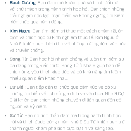
Bạch Dương
: Bạn đam mê khám phá và thích đối mặt
với thử thách trong hành trình học hỏi. Bạn thích những
trải nghiệm độc lập, mạo hiểm và không ngừng tìm kiếm
kiến thức qua hành động.
Kim Ngưu
: Bạn tìm kiếm tri thức một cách chậm rãi, ổn
định và thích học từ kinh nghiệm thực tế. Kim Ngưu ở
Nhà 9 khiến bạn thích thú với những trải nghiệm văn hóa
và truyền thống.
Song Tử
: Bạn học hỏi nhanh chóng và luôn tìm kiếm sự
đa dạng trong kiến thức. Song Tử ở Nhà 9 giúp bạn dễ
thích ứng, yêu thích giao tiếp và có khả năng tìm kiếm
nhiều quan điểm khác nhau.
Cự Giải
: Bạn tiếp cận tri thức qua cảm xúc và có xu
hướng tìm hiểu về lịch sử, gia đình và văn hóa. Nhà 9 Cự
Giải khiến bạn thích những chuyến đi liên quan đến cội
nguồn và kỷ niệm.
Sư Tử
: Bạn có tinh thần đam mê trong hành trình học
hỏi và thích được công nhận. Nhà 9 Sư Tử khiến bạn trở
thành người khám phá tích cực, tự tin và sáng tạo.