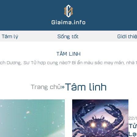
Tâm lý
Sống tốt
Giới thi
TÂM LINH
 Bạch Dương, Sư Tử hợp cung nào? Bí ẩn màu sắc may mắn, nhà 12
Tâm linh
Trang chủ
»
22/
Tử
Lạ