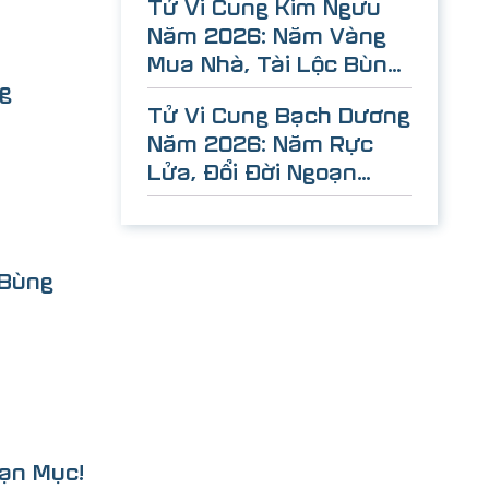
Tử Vi Cung Kim Ngưu
Năm 2026: Năm Vàng
Mua Nhà, Tài Lộc Bùng
ng
Nổ!
Tử Vi Cung Bạch Dương
Năm 2026: Năm Rực
Lửa, Đổi Đời Ngoạn
Mục!
 Bùng
ạn Mục!