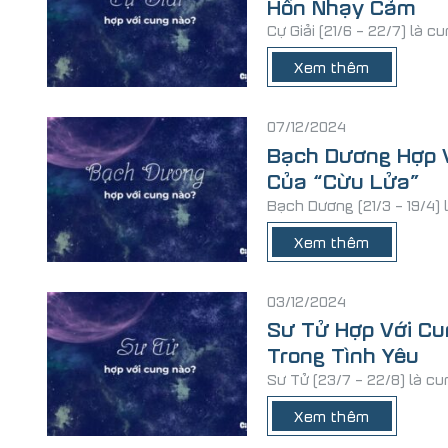
Hồn Nhạy Cảm
Cự Giải (21/6 – 22/7) là 
Xem thêm
07/12/2024
Bạch Dương Hợp 
Của “Cừu Lửa”
Bạch Dương (21/3 – 19/4) 
Xem thêm
03/12/2024
Sư Tử Hợp Với C
Trong Tình Yêu
Sư Tử (23/7 – 22/8) là cu
Xem thêm