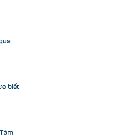
 qua
ưa biết
 Tâm